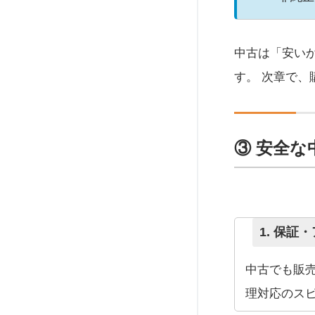
中古は「安い
す。 次章で
③ 安全
1. 保
中古でも販
理対応のス