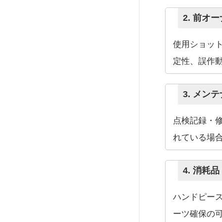
2. 前
使用ショッ
定性、誤作
3. メ
点検記録・
れている場
4. 消
ハンドピー
ーツ確保の