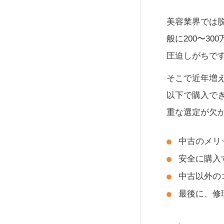
美容業界では
般に200〜3
圧迫しがちで
そこで近年増
以下で購入で
重な選定が欠
中古のメリ
安全に購入
中古以外の
最後に、修