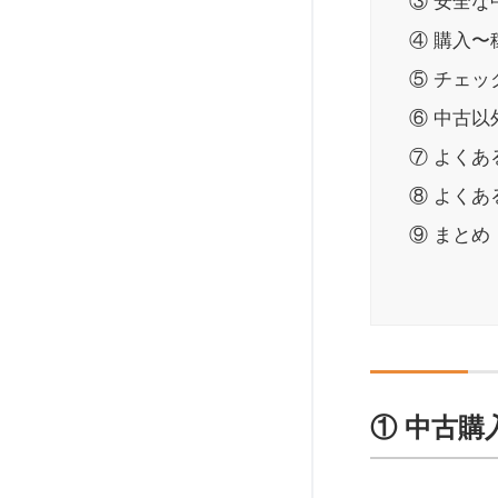
③ 安全
④ 購入
⑤ チェ
⑥ 中古
⑦ よく
⑧ よくあ
⑨ まとめ・
① 中古購