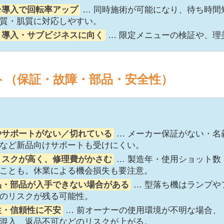
台導入で回転率アップ
… 同時施術が可能になり、待ち時間
質・肌質に対応しやすい。
ト導入・サブビジネスに向く
… 限定メニューの検証や、理
ト（保証・故障・部品・安全性）
やサポートがない／切れている
… メーカー保証がない・名
など新品向けサポートも受けにくい。
リスクが高く、修理費がかさむ
… 製造年・使用ショット数
ことも。休業による機会損失も要注意。
品・部品が入手できない場合がある
… 型落ち機はランプや
のリスクが残る可能性。
性・信頼性に不安
… 前オーナーの使用環境が不明な場合、
混入、返品不可などのリスクが上がる。