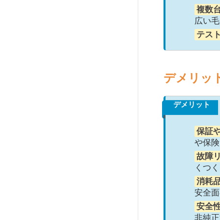
複数
広い毛
テス
デメリッ
デメリット
保証
や保険
故障
くつく
消耗
安全面
安全
非純正