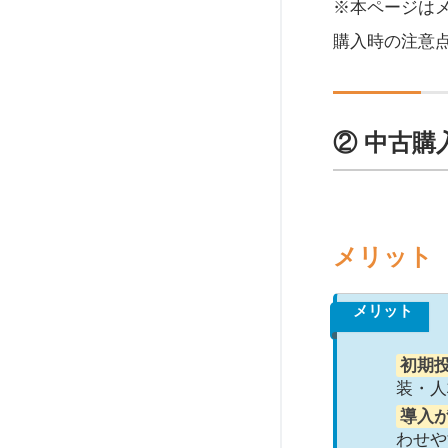
※本ページは
購入時の注意
② 中古
メリット
メリット
初期
装・人
導入
わせや