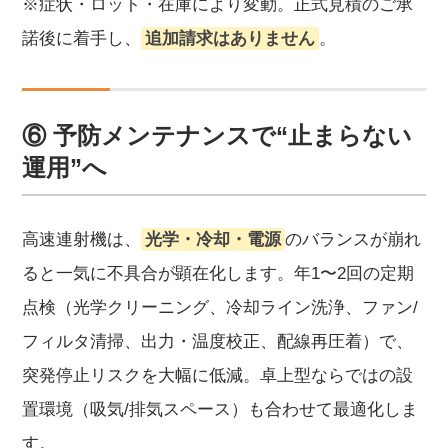
※症状・ロット・在庫により変動。正式見積のご承
諾後に着手し、
追加請求はありません
。
⑥ 予防メンテナンスで“止まらない
運用”へ
高速連射機は、
光学・冷却・電源
のバランスが崩れ
ると一気に不具合が顕在化します。年1〜2回の定期
点検（光学クリーニング、冷却ライン洗浄、ファン/
フィルタ清掃、出力・温度校正、配線再圧着）で、
突発停止リスクを大幅に低減。卓上型ならではの設
置環境（吸気/排気スペース）も合わせて最適化しま
す。