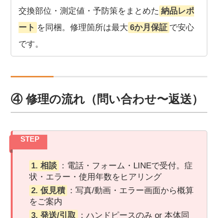
交換部位・測定値・予防策をまとめた
納品レポ
ート
を同梱。修理箇所は最大
6か月保証
で安心
です。
④ 修理の流れ（問い合わせ〜返送）
STEP
1. 相談
：電話・フォーム・LINEで受付。症
状・エラー・使用年数をヒアリング
2. 仮見積
：写真/動画・エラー画面から概算
をご案内
3. 発送/引取
：ハンドピースのみ or 本体同