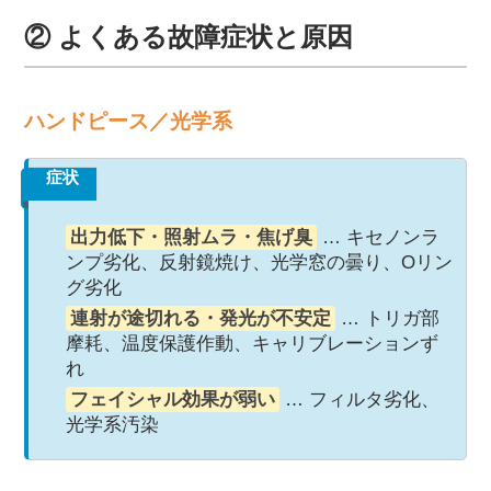
② よくある故障症状と原因
ハンドピース／光学系
症状
出力低下・照射ムラ・焦げ臭
… キセノンラ
ンプ劣化、反射鏡焼け、光学窓の曇り、Oリン
グ劣化
連射が途切れる・発光が不安定
… トリガ部
摩耗、温度保護作動、キャリブレーションず
れ
フェイシャル効果が弱い
… フィルタ劣化、
光学系汚染