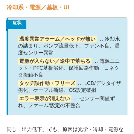
冷却系・電源／基板・UI
症状
温度異常アラーム／ヘッドが熱い
… 冷却水
の詰まり、ポンプ流量低下、ファン不良、温
度センサー異常
電源が入らない／途中で落ちる
… 電源ユニ
ット・PFC基板劣化、保護回路作動、コネク
タ接触不良
タッチ誤作動・フリーズ
… LCD/デジタイザ
劣化、ケーブル断線、OS設定破損
エラー表示が消えない
… センサー閾値ず
れ、ファーム/設定の不整合
同じ「出力低下」でも、原因は光学・冷却・電源な