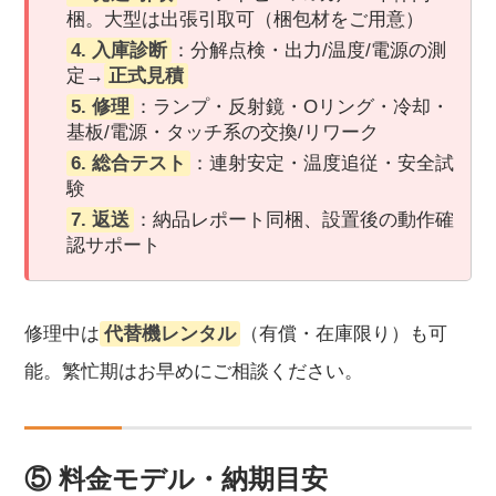
梱。大型は出張引取可（梱包材をご用意）
4. 入庫診断
：分解点検・出力/温度/電源の測
定→
正式見積
5. 修理
：ランプ・反射鏡・Oリング・冷却・
基板/電源・タッチ系の交換/リワーク
6. 総合テスト
：連射安定・温度追従・安全試
験
7. 返送
：納品レポート同梱、設置後の動作確
認サポート
修理中は
代替機レンタル
（有償・在庫限り）も可
能。繁忙期はお早めにご相談ください。
⑤ 料金モデル・納期目安