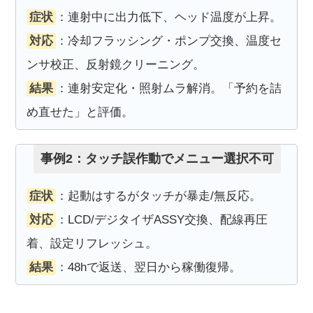
症状
：連射中に出力低下、ヘッド温度が上昇。
対応
：冷却フラッシング・ポンプ交換、温度セ
ンサ校正、反射鏡クリーニング。
結果
：連射安定化・照射ムラ解消。「予約を詰
め直せた」と評価。
事例2：タッチ誤作動でメニュー選択不可
症状
：起動はするがタッチが暴走/無反応。
対応
：LCD/デジタイザASSY交換、配線再圧
着、設定リフレッシュ。
結果
：48hで返送、翌日から稼働復帰。